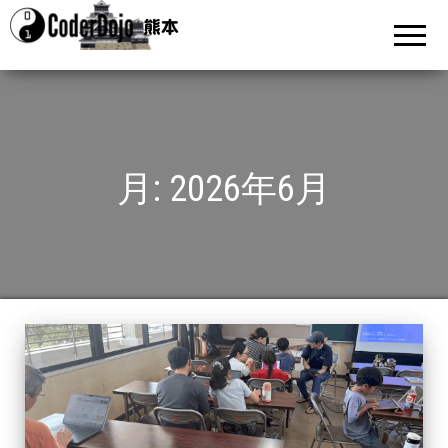
CoderDojo
ものづく
りを通じ
熊本
て「考え
る力」を
養おう
月:
2026年6月