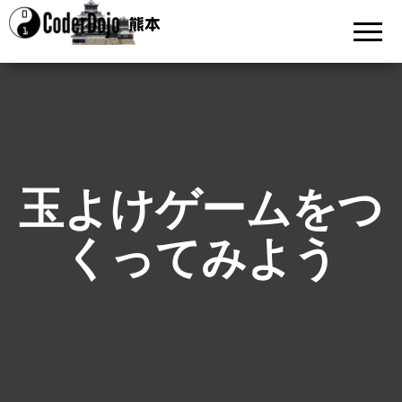
CoderDojo
ものづく
りを通じ
熊本
て「考え
る力」を
養おう
玉よけゲームをつ
くってみよう